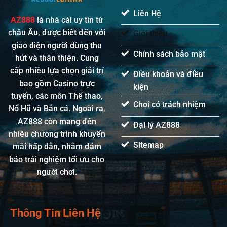
Liên Hệ
AZ888
là nhà cái uy tín từ
châu Âu, được biết đến với
Giới thiệu
giao diện người dùng thu
Chính sách bảo mật
hút và thân thiện. Cung
cấp nhiều lựa chọn giải trí
Điều khoản và điều
bao gồm Casino trực
kiện
tuyến, các môn Thể thao,
Chơi có trách nhiệm
Nổ Hũ và Bắn cá. Ngoài ra,
AZ888 còn mang đến
Đại lý AZ888
nhiều chương trình khuyến
Sitemap
mãi hấp dẫn, nhằm đảm
bảo trải nghiệm tối ưu cho
người chơi.
Thông Tin Liên Hệ