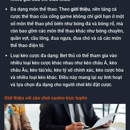
Đa dạng môn thể thao: Theo
giới thiệu
, nền tảng cá
cược thể thao của cổng game không chỉ giới hạn ở một
số môn thể thao phổ biến như bóng đá và bóng rổ, mà
còn bao gồm các môn thể thao khác như bóng chuyền,
quần vợt, cầu lông, đua ngựa, đua chó và cả các môn
thể thao điện tử.
Loại kèo cược đa dạng: Bet thủ có thể tham gia vào
nhiều loại kèo cược khác nhau như kèo châu Á, kèo
châu Âu, kèo tài/xỉu, kèo tỷ số chính xác, kèo cược hòa
và nhiều loại kèo khác. Điều này mang lại sự linh hoạt
và lựa chọn đa dạng cho người chơi khi đặt cược.
Giới thiệu với sân chơi casino trực tuyến