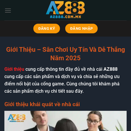
Chuyển
đến
nội
dung
ĐĂNG KÝ
ĐĂNG NHẬP
Giới Thiệu – Sân Chơi Uy Tín Và Dễ Thắng
Năm 2025
Giới thiệu
cung cấp thông tin đầy đủ về nhà cái
AZ888
cung cấp các sản phẩm và dịch vụ và chia sẻ những ưu
điểm nổi bật của cổng game. Cùng chúng tôi khám phá
các sản phẩm dịch vụ chi tiết sau đây.
Giới thiệu khái quát về nhà cái