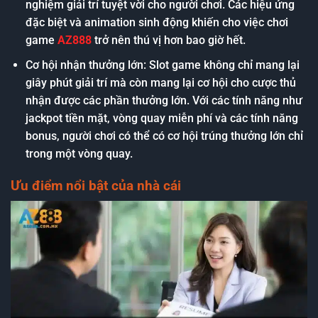
nghiệm giải trí tuyệt vời cho người chơi. Các hiệu ứng
đặc biệt và animation sinh động khiến cho việc chơi
game
AZ888
trở nên thú vị hơn bao giờ hết.
Cơ hội nhận thưởng lớn: Slot game không chỉ mang lại
giây phút giải trí mà còn mang lại cơ hội cho cược thủ
nhận được các phần thưởng lớn. Với các tính năng như
jackpot tiền mặt, vòng quay miễn phí và các tính năng
bonus, người chơi có thể có cơ hội trúng thưởng lớn chỉ
trong một vòng quay.
Ưu điểm nổi bật của nhà cái