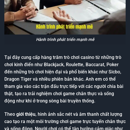
Hành trình phát triển mạnh mẽ
Tại đây cung cấp hàng trăm trò chơi casino từ những trò
chơi kinh điển như Blackjack, Roulette, Baccarat, Poker
đến những trò chơi hiện đại và phổ biến khác như Sicbo,
Dragon Tiger và nhiều phiên bản khác. Anh em có thể
tham gia vào các trận đấu trực tiếp với các người chia bài
thật, tạo ra trải nghiệm chơi game chân thực và sống
động như khi ở trong sòng bài truyền thống.
Theo
giới thiệu
, hình ảnh sắc nét và âm thanh chất lượng
cao tạo ra một môi trường chơi game trực tuyến chân thực
và sống động. Người chơi có thể tận hưởng cảm giác như