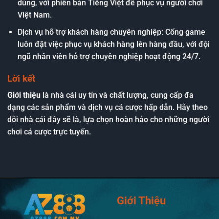
dùng, với phiên bản Tiếng Việt để phục vụ người chơi
Việt Nam.
Dịch vụ hỗ trợ khách hàng chuyên nghiệp: Cổng game
luôn đặt việc phục vụ khách hàng lên hàng đầu, với đội
ngũ nhân viên hỗ trợ chuyên nghiệp hoạt động 24/7.
Lời kết
Giới thiệu
là nhà cái uy tín và chất lượng, cung cấp đa
dạng các sản phẩm và dịch vụ cá cược hấp dẫn. Hãy theo
dõi nhà cái đây sẽ là, lựa chọn hoàn hảo cho những người
chơi cá cược trực tuyến.
Giới Thiệu