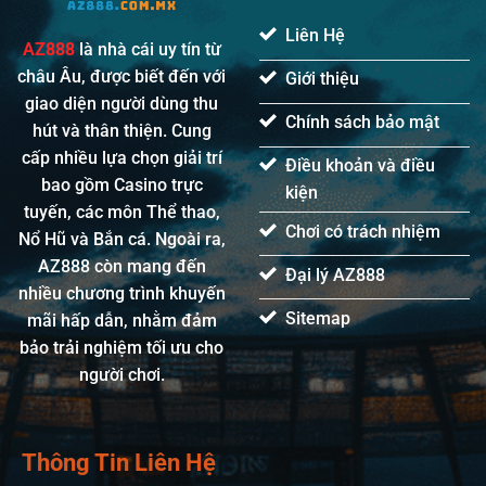
Liên Hệ
AZ888
là nhà cái uy tín từ
châu Âu, được biết đến với
Giới thiệu
giao diện người dùng thu
Chính sách bảo mật
hút và thân thiện. Cung
cấp nhiều lựa chọn giải trí
Điều khoản và điều
bao gồm Casino trực
kiện
tuyến, các môn Thể thao,
Chơi có trách nhiệm
Nổ Hũ và Bắn cá. Ngoài ra,
AZ888 còn mang đến
Đại lý AZ888
nhiều chương trình khuyến
Sitemap
mãi hấp dẫn, nhằm đảm
bảo trải nghiệm tối ưu cho
người chơi.
Thông Tin Liên Hệ