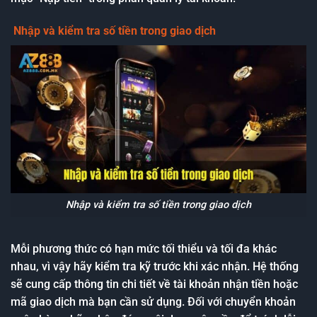
Nhập và kiểm tra số tiền trong giao dịch
Nhập và kiểm tra số tiền trong giao dịch
Mỗi phương thức có hạn mức tối thiểu và tối đa khác
nhau, vì vậy hãy kiểm tra kỹ trước khi xác nhận. Hệ thống
sẽ cung cấp thông tin chi tiết về tài khoản nhận tiền hoặc
mã giao dịch mà bạn cần sử dụng. Đối với chuyển khoản