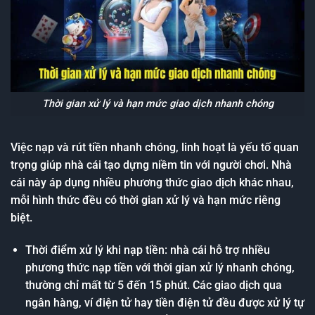
Thời gian xử lý và hạn mức giao dịch nhanh chóng
Việc nạp và rút tiền nhanh chóng, linh hoạt là yếu tố quan
trọng giúp nhà cái tạo dựng niềm tin với người chơi. Nhà
cái này áp dụng nhiều phương thức giao dịch khác nhau,
mỗi hình thức đều có thời gian xử lý và hạn mức riêng
biệt.
Thời điểm xử lý khi nạp tiền: nhà cái hỗ trợ nhiều
phương thức nạp tiền với thời gian xử lý nhanh chóng,
thường chỉ mất từ 5 đến 15 phút. Các giao dịch qua
ngân hàng, ví điện tử hay tiền điện tử đều được xử lý tự