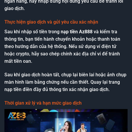
ngân hàng, hãy nhập đúng nội dung yêu cầu để tránh lỗi
giao dịch.
Thực hiện giao dịch và gửi yêu cầu xác nhận
Sau khi nhập số tiền trong
nạp tiền Az888
và kiểm tra
thông tin, bạn tiến hành chuyển khoản hoặc thanh toán
theo hướng dẫn của hệ thống. Nếu sử dụng ví điện tử
hoặc crypto, hãy sao chép chính xác địa chỉ ví để tránh
mất tiền oan.
Sau khi giao dịch hoàn tất, chụp lại biên lai hoặc ảnh chụp
màn hình làm bằng chứng nếu cần thiết. Quay lại trang
nạp tiền điền đầy đủ thông tin xác nhận giao dịch.
Thời gian xử lý và hạn mức giao dịch