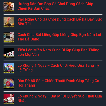
Hướng Dẫn Om Bóp Gà Chọi Đúng Cách Giúp
Chiến Kê Săn Chắc
Vào Nghệ Cho Gà Chọi Đúng Cách Để Da Dày, Sức
Bền Tốt
Cách Chia Bài Liêng Gặp Liêng Giúp Bạn Nắm Lợi
Thế Dễ Dàng
Tiến Lên Miền Nam Cùng Bí Kíp Giúp Bạn Thắng
Lớn Mọi Ván
Lô Khung 1 Ngày – Cách Chơi Hiệu Quả Tăng Tỷ
Lệ Trúng
Dàn Đề 60 Số – Chiến Thuật Đánh Giúp Tăng Cơ
Hội Thắng
Lô Khung 2 Ngày – Bật Mí Bí Quyết Nuôi Hiệu Quả
Nhất