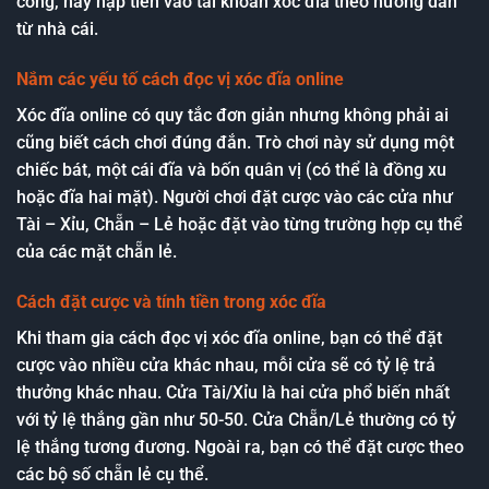
công, hãy nạp tiền vào tài khoản xóc đĩa theo hướng dẫn
từ nhà cái.
Nắm các yếu tố cách đọc vị xóc đĩa online
Xóc đĩa online có quy tắc đơn giản nhưng không phải ai
cũng biết cách chơi đúng đắn. Trò chơi này sử dụng một
chiếc bát, một cái đĩa và bốn quân vị (có thể là đồng xu
hoặc đĩa hai mặt). Người chơi đặt cược vào các cửa như
Tài – Xỉu, Chẵn – Lẻ hoặc đặt vào từng trường hợp cụ thể
của các mặt chẵn lẻ.
Cách đặt cược và tính tiền trong xóc đĩa
Khi tham gia cách đọc vị xóc đĩa online, bạn có thể đặt
cược vào nhiều cửa khác nhau, mỗi cửa sẽ có tỷ lệ trả
thưởng khác nhau. Cửa Tài/Xỉu là hai cửa phổ biến nhất
với tỷ lệ thắng gần như 50-50. Cửa Chẵn/Lẻ thường có tỷ
lệ thắng tương đương. Ngoài ra, bạn có thể đặt cược theo
các bộ số chẵn lẻ cụ thể.