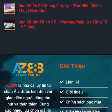
Dàn Đề 36 Số Khung 3 Ngày – Tìm Hiểu Chiến
Thuật Hiệu Quả
Dàn Đề Bất Tử 10 Số – Phương Pháp Gia Tăng Tỷ
Lệ Thắng
Giới Thiệu
Liên Hệ
AZ888
là nhà cái uy tín từ
châu Âu, được biết đến với
Giới thiệu
giao diện người dùng thu
Chính sách bảo mật
hút và thân thiện. Cung
cấp nhiều lựa chọn giải trí