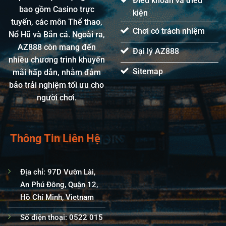
Điều khoản và điều
bao gồm Casino trực
kiện
tuyến, các môn Thể thao,
Chơi có trách nhiệm
Nổ Hũ và Bắn cá. Ngoài ra,
AZ888 còn mang đến
Đại lý AZ888
nhiều chương trình khuyến
Sitemap
mãi hấp dẫn, nhằm đảm
bảo trải nghiệm tối ưu cho
người chơi.
Thông Tin Liên Hệ
Địa chỉ: 97D Vườn Lài,
An Phú Đông, Quận 12,
Hồ Chí Minh, Vietnam
Số điện thoại: 0522 015