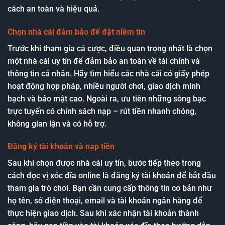
cách an toàn và hiệu quả.
Chọn nhà cái đảm bảo để đặt niềm tin
Trước khi tham gia cá cược, điều quan trọng nhất là chọn
một nhà cái uy tín để đảm bảo an toàn về tài chính và
thông tin cá nhân. Hãy tìm hiểu các nhà cái có giấy phép
hoạt động hợp pháp, nhiều người chơi, giao dịch minh
bạch và bảo mật cao. Ngoài ra, ưu tiên những sòng bạc
trực tuyến có chính sách nạp – rút tiền nhanh chóng,
không gian lận và có hỗ trợ.
Đăng ký tài khoản và nạp tiền
Sau khi chọn được nhà cái uy tín, bước tiếp theo trong
cách đọc vị xóc đĩa online là đăng ký tài khoản để bắt đầu
tham gia trò chơi. Bạn cần cung cấp thông tin cơ bản như
họ tên, số điện thoại, email và tài khoản ngân hàng để
thực hiện giao dịch. Sau khi xác nhận tài khoản thành