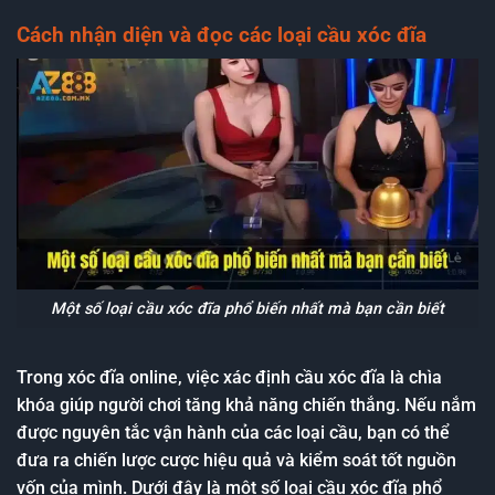
Cách nhận diện và đọc các loại cầu xóc đĩa
Một số loại cầu xóc đĩa phổ biến nhất mà bạn cần biết
Trong xóc đĩa online, việc xác định cầu xóc đĩa là chìa
khóa giúp người chơi tăng khả năng chiến thắng. Nếu nắm
được nguyên tắc vận hành của các loại cầu, bạn có thể
đưa ra chiến lược cược hiệu quả và kiểm soát tốt nguồn
vốn của mình. Dưới đây là một số loại cầu xóc đĩa phổ