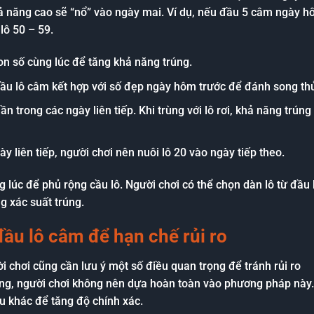
ả năng cao sẽ “nổ” vào ngày mai. Ví dụ, nếu đầu 5 câm ngày 
lô 50 – 59.
on số cùng lúc để tăng khả năng trúng.
đầu lô câm kết hợp với số đẹp ngày hôm trước để đánh song th
ần trong các ngày liên tiếp. Khi trùng với lô rơi, khả năng trúng 
y liên tiếp, người chơi nên nuôi lô 20 vào ngày tiếp theo.
g lúc để phủ rộng cầu lô. Người chơi có thể chọn dàn lô từ đầu 
g xác suất trúng.
đầu lô câm để hạn chế rủi ro
 chơi cũng cần lưu ý một số điều quan trọng để tránh rủi ro
ọng, người chơi không nên dựa hoàn toàn vào phương pháp này.
u khác để tăng độ chính xác.