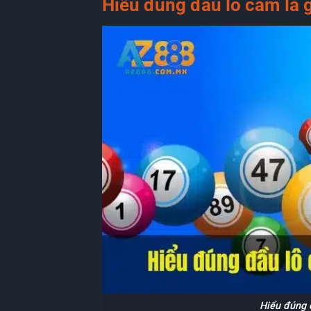
Hiểu đúng đầu lô câm là g
Hiểu đúng 