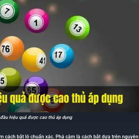
 đầu hiệu quả được cao thủ áp dụng
tìm cách bắt lô chuẩn xác. Phá câm là cách bắt dựa trên nguyên