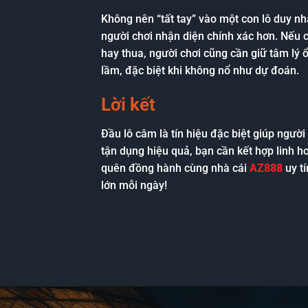
Không nên “tất tay” vào một con lô duy nh
người chơi nhận diện chính xác hơn. Nếu c
hay thua, người chơi cũng cần giữ tâm lý 
lầm, đặc biệt khi không nổ như dự đoán.
Lời kết
Đầu lô câm là tín hiệu đặc biệt giúp người
tận dụng hiệu quả, bạn cần kết hợp linh 
quên đồng hành cùng nhà cái
AZ888
uy tí
lớn mỗi ngày!