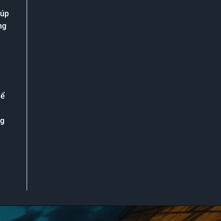
iúp
ng
Để
ng