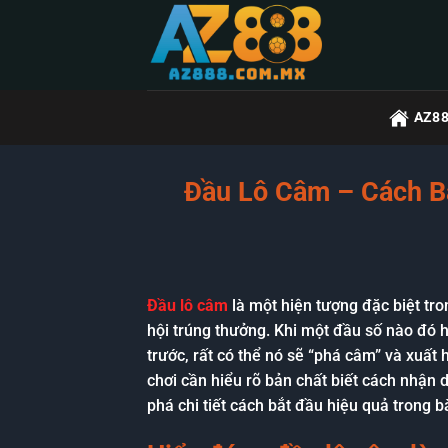
Chuyển
đến
nội
dung
AZ8
Đầu Lô Câm – Cách Bắ
Đầu lô câm
là một hiện tượng đặc biệt tro
hội trúng thưởng. Khi một đầu số nào đó 
trước, rất có thể nó sẽ “phá câm” và xuất
chơi cần hiểu rõ bản chất biết cách nhận
phá chi tiết cách bắt đầu hiệu quả trong bà