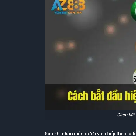
Cách bắt
Sau khi nhận diện được việc tiếp theo là 