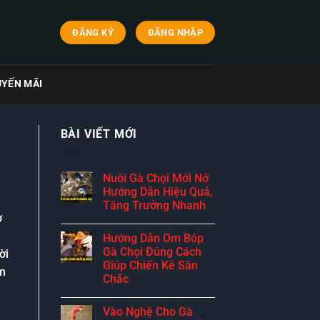
ĐĂNG KÝ
ĐĂNG NHẬP
YẾN MÃI
BÀI VIẾT MỚI
Nuôi Gà Chọi Mới Nở
Hướng Dẫn Hiệu Quả,
Tăng Trưởng Nhanh
ơ
Hướng Dẫn Om Bóp
Gà Chọi Đúng Cách
ời
Giúp Chiến Kê Săn
m
Chắc
Vào Nghệ Cho Gà